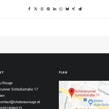
KT
PLAN
u Rouge
runner Schloßstraße 17
ien
 contact@chateaurouge.at
4369919086073