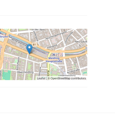
Leaflet
| ©
OpenStreetMap
contributors