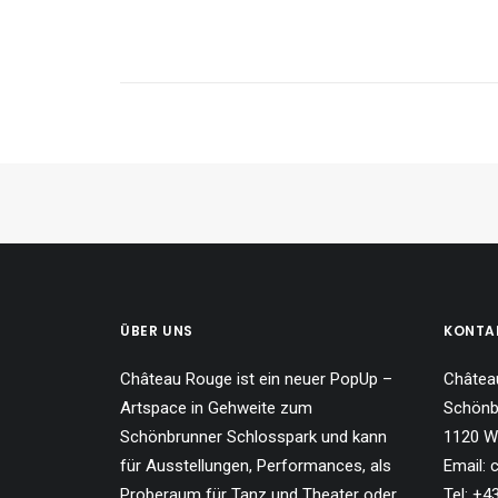
ÜBER UNS
KONTA
Château Rouge ist ein neuer PopUp –
Châtea
Artspace in Gehweite zum
Schönb
Schönbrunner Schlosspark und kann
1120 W
für Ausstellungen, Performances, als
Email:
Proberaum für Tanz und Theater oder
Tel: +