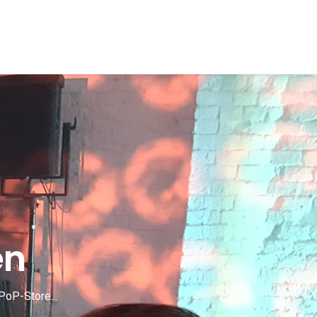
en
PoP-Store...