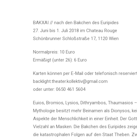
BAKXAI // nach den Bakchen des Euripides
27. Juni bis 1. Juli 2018 im Chateau Rouge
Schönbrunner Schloßstraße 17, 1120 Wien
Normalpreis: 10 Euro
Ermäßigt (unter 26): 6 Euro
Karten können per E-Mail oder telefonisch reservier
backlight.theater.kollektiv@gmail.com
oder unter: 0650 461 5604
Euios, Bromios, Lysios, Dithryambos, Thaumasios – 
Mythologie besitzt mehr Beinamen als Dionysos, kei
Aspekte der Menschlichkeit in einer Einheit. Der Got
Vielzahl an Masken. Die Bakchen des Euripides zeig
die katastrophalen Folgen auf den Staat Theben. Z