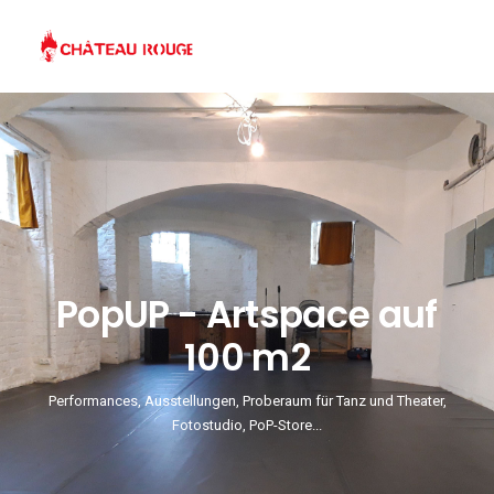
PopUP - Artspace auf
100 m2
Performances, Ausstellungen, Proberaum für Tanz und Theater,
Fotostudio, PoP-Store...