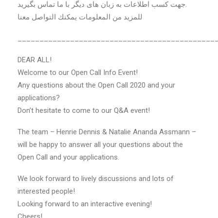
جهت کسب اطلاعات به زبان های دیگر با ما تماس بگیرید.
للمزيد من المعلومات يمكنك التواصل معنا
_____________________________________________
DEAR ALL!
Welcome to our Open Call Info Event!
Any questions about the Open Call 2020 and your
applications?
Don’t hesitate to come to our Q&A event!
The team – Henrie Dennis & Natalie Ananda Assmann –
will be happy to answer all your questions about the
Open Call and your applications.
We look forward to lively discussions and lots of
interested people!
Looking forward to an interactive evening!
Cheers!