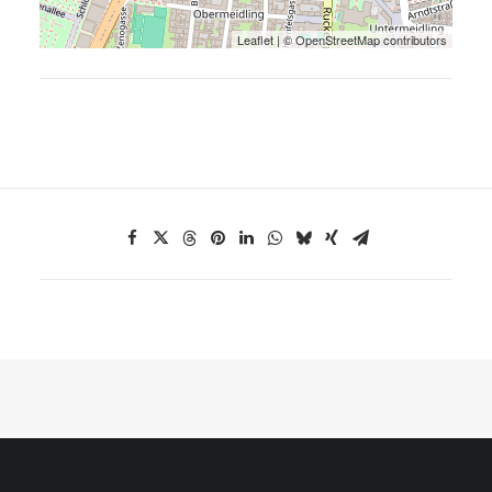
Leaflet
| ©
OpenStreetMap
contributors