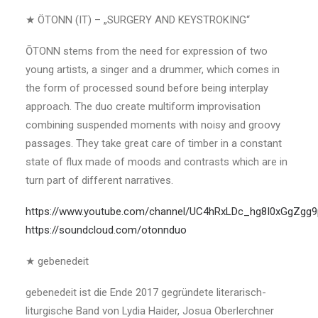
★ ÖTONN (IT) – „SURGERY AND KEYSTROKING“
ŌTONN stems from the need for expression of two
young artists, a singer and a drummer, which comes in
the form of processed sound before being interplay
approach. The duo create multiform improvisation
combining suspended moments with noisy and groovy
passages. They take great care of timber in a constant
state of flux made of moods and contrasts which are in
turn part of different narratives.
https://www.youtube.com/channel/UC4hRxLDc_hg8I0xGgZgg
https://soundcloud.com/otonnduo
★ gebenedeit
gebenedeit ist die Ende 2017 gegründete literarisch-
liturgische Band von Lydia Haider, Josua Oberlerchner