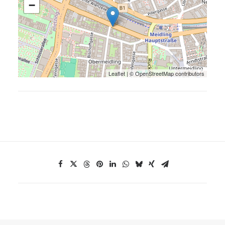
−
Leaflet
| ©
OpenStreetMap
contributors